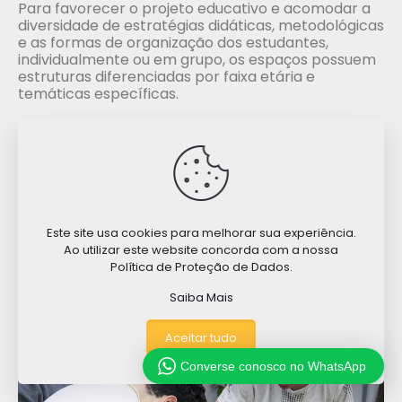
Para favorecer o projeto educativo e acomodar a
diversidade de estratégias didáticas, metodológicas
e as formas de organização dos estudantes,
individualmente ou em grupo, os espaços possuem
estruturas diferenciadas por faixa etária e
temáticas específicas.
Assim, contamos com amplas e arejadas salas de
aula com equipamentos multimídia, laboratório
multidisciplinar de Ciências da Natureza, espaço
Maker, espaço Colaborativo, quadra e ginásio
poliesportivo, salas de dança, ginástica, judô e
música, sala de leitura e pesquisa, auditório, ampla
área de convivência, assim como piscina
Este site usa cookies para melhorar sua experiência.
aquecida e outros espaços multiuso, adaptáveis às
Ao utilizar este website concorda com a nossa
variadas propostas aplicadas.
Política de Proteção de Dados.
Saiba Mais
Aceitar tudo
Converse conosco no WhatsApp