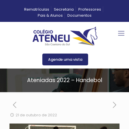
Rematrículas
Secretaria
Professores
Pais & Alunos
Documentos
Agende uma vista
Ateníadas 2022 – Handebol
21 de outubro de 2022