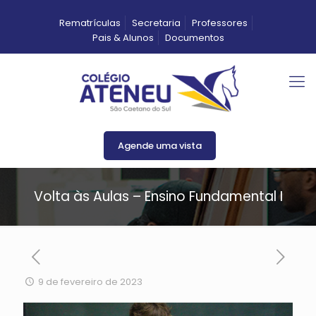
Rematrículas
Secretaria
Professores
Pais & Alunos
Documentos
Agende uma vista
Volta às Aulas – Ensino Fundamental I
9 de fevereiro de 2023