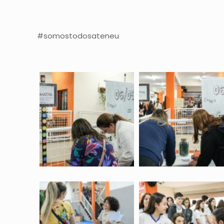
#somostodosateneu