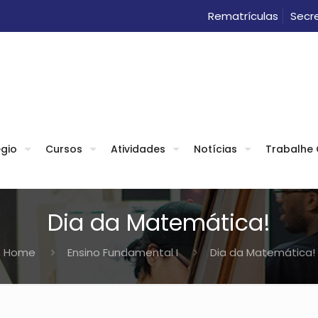
Rematrículas
Secre
gio
Cursos
Atividades
Notícias
Trabalhe
Dia da Matemática!
Home
Ensino Fundamental I
Dia da Matemática!