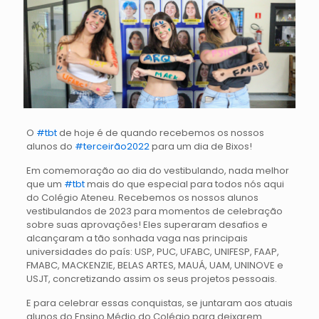
O
#tbt
de hoje é de quando recebemos os nossos
alunos do
#terceirão2022
para um dia de Bixos!
Em comemoração ao dia do vestibulando, nada melhor
que um
#tbt
mais do que especial para todos nós aqui
do Colégio Ateneu. Recebemos os nossos alunos
vestibulandos de 2023 para momentos de celebração
sobre suas aprovações! Eles superaram desafios e
alcançaram a tão sonhada vaga nas principais
universidades do país: USP, PUC, UFABC, UNIFESP, FAAP,
FMABC, MACKENZIE, BELAS ARTES, MAUÁ, UAM, UNINOVE e
USJT, concretizando assim os seus projetos pessoais.
E para celebrar essas conquistas, se juntaram aos atuais
alunos do Ensino Médio do Colégio para deixarem