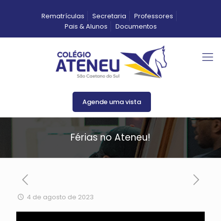
Rematrículas
Secretaria
Professores
Pais & Alunos
Documentos
Agende uma vista
Férias no Ateneu!
4 de agosto de 2023