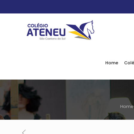
Home
Colé
Home