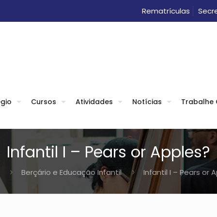
Rematrículas
Secre
gio
Cursos
Atividades
Notícias
Trabalhe
Infantil I – Pears or Apples?
Berçário e Educação Infantil
Infantil I – Pears or 