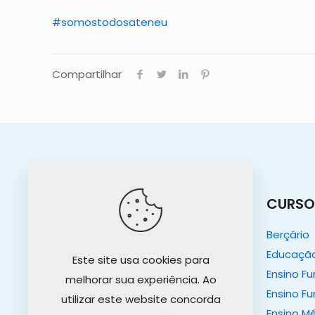
#somostodosateneu
Compartilhar
O COLÉGIO
CURSO
O Colégio
Berçário
Nosso Propósito
Educação 
Este site usa cookies para
Projeto Educativo
Ensino F
melhorar sua experiência. Ao
Tour Virtual
Ensino Fu
utilizar este website concorda
Ensino M