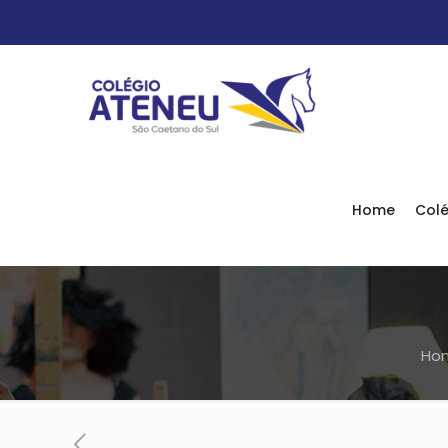
Home
Colé
Ho