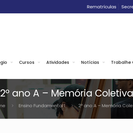
Rematrículas
Secre
gio
Cursos
Atividades
Notícias
Trabalhe
2º ano A – Memória Coletiv
me
Ensino Fundamental I
2º ano A – Memória Cole