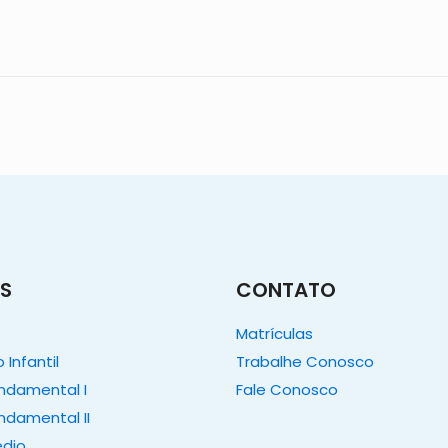
S
CONTATO
Matrículas
Infantil
Trabalhe Conosco
undamental I
Fale Conosco
ndamental II
édio