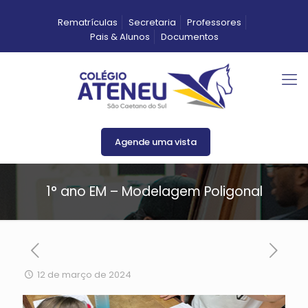
Rematrículas
Secretaria
Professores
Pais & Alunos
Documentos
Agende uma vista
1° ano EM – Modelagem Poligonal
12 de março de 2024