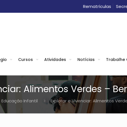
Rematrículas
Secre
gio
Cursos
Atividades
Notícias
Trabalhe
nciar: Alimentos Verdes – Berçá
 Educação Infantil
Explorar e Vivenciar: Alimentos Verdes