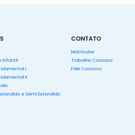
S
CONTATO
Matrículas
Infantil
Trabalhe Conosco
undamental I
Fale Conosco
ndamental II
édio
Estendido e Semi Estendido