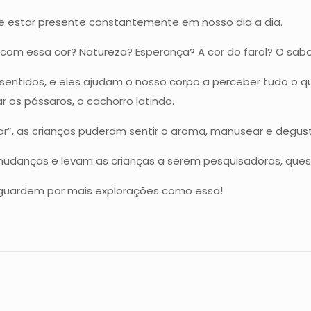
e estar presente constantemente em nosso dia a dia.
a com essa cor? Natureza? Esperança? A cor do farol? O sab
ntidos, e eles ajudam o nosso corpo a perceber tudo o que
r os pássaros, o cachorro latindo.
iar”, as crianças puderam sentir o aroma, manusear e degust
udanças e levam as crianças a serem pesquisadoras, quest
guardem por mais explorações como essa!