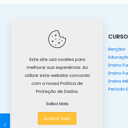
O COLÉGIO
CURSO
O Colégio
Berçário
Nosso Propósito
Educação 
Este site usa cookies para
Projeto Educativo
Ensino F
melhorar sua experiência. Ao
Tour Virtual
Ensino Fu
utilizar este website concorda
Ensino M
com a nossa Política de
Período 
Proteção de Dados.
Saiba Mais
Aceitar tudo