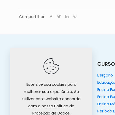
Compartilhar
O COLÉGIO
CURSO
O Colégio
Berçário
Nosso Propósito
Educação 
Este site usa cookies para
Projeto Educativo
Ensino F
melhorar sua experiência. Ao
Tour Virtual
Ensino Fu
utilizar este website concorda
Ensino M
com a nossa Política de
Período 
Proteção de Dados.