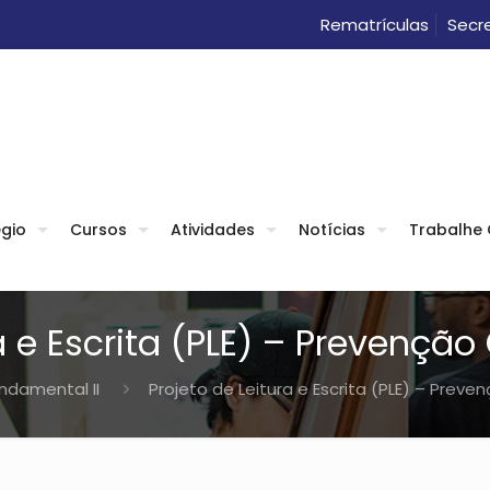
Rematrículas
Secre
gio
Cursos
Atividades
Notícias
Trabalhe
ra e Escrita (PLE) – Prevençã
undamental II
Projeto de Leitura e Escrita (PLE) – Prev