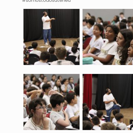
#somostodosateneu