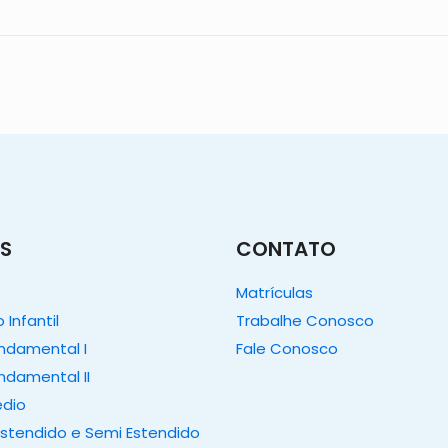
S
CONTATO
Matrículas
Infantil
Trabalhe Conosco
undamental I
Fale Conosco
ndamental II
édio
Estendido e Semi Estendido