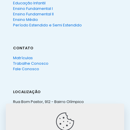
Educação Infantil
Ensino Fundamental I
Ensino Fundamental II
Ensino Médio
Período Estendido e Semi Estendido
CONTATO
Matrículas
Trabalhe Conosco
Fale Conosco
LOCALIZAÇÃO
Rua Bom Pastor, 912 - Bairro Olímpico
São Caetano do Sul - SP
(11) 4238 3155
ateneu@ateneu.com.br