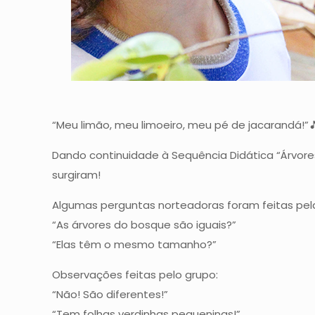
“Meu limão, meu limoeiro, meu pé de jacarandá!”
Dando continuidade à Sequência Didática “Árvores
surgiram!
Algumas perguntas norteadoras foram feitas pela
“As árvores do bosque são iguais?”
“Elas têm o mesmo tamanho?”
Observações feitas pelo grupo:
“Não! São diferentes!”
“Tem folhas verdinhas pequeninas!”