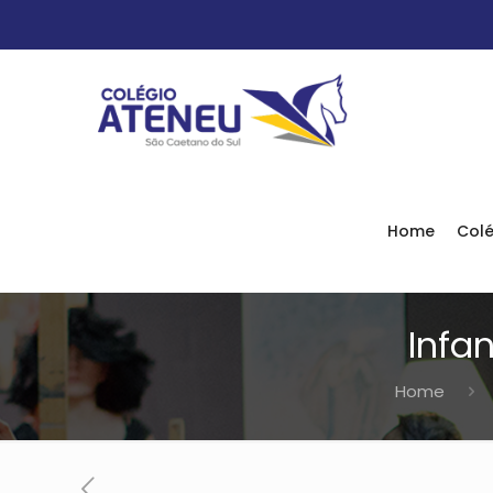
Home
Colé
Infa
Home