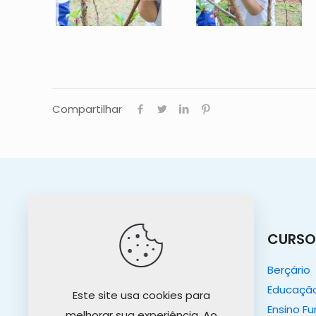
Compartilhar
O COLÉGIO
CURSO
O Colégio
Berçário
Nosso Propósito
Educação 
Este site usa cookies para
Projeto Educativo
Ensino F
melhorar sua experiência. Ao