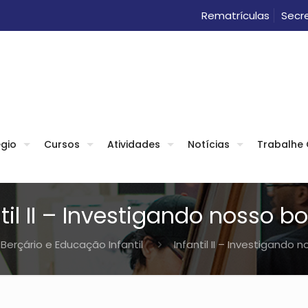
Rematrículas
Secre
gio
Cursos
Atividades
Notícias
Trabalhe
ntil II – Investigando nosso b
Berçário e Educação Infantil
Infantil II – Investigando