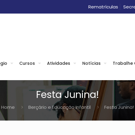
Rematrículas
Secre
gio
Cursos
Atividades
Notícias
Trabalhe
Festa Junina!
Home
Berçário e Educação Infantil
Festa Junina!