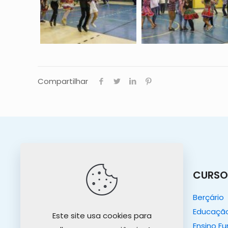
Compartilhar
O COLÉGIO
CURSO
O Colégio
Berçário
Nosso Propósito
Educação 
Este site usa cookies para
Projeto Educativo
Ensino F