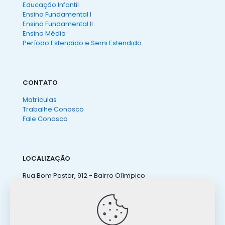
Educação Infantil
Ensino Fundamental I
Ensino Fundamental II
Ensino Médio
Período Estendido e Semi Estendido
CONTATO
Matrículas
Trabalhe Conosco
Fale Conosco
LOCALIZAÇÃO
Rua Bom Pastor, 912 - Bairro Olímpico
São Caetano do Sul - SP
(11) 4238 3155
ateneu@ateneu.com.br