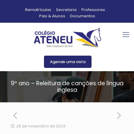
Rematrículas
Secretaria
Professores
Pais & Alunos
Documentos
Agende uma vista
9º ano – Releitura de canções de língua
inglesa
29 de novembro de 2023