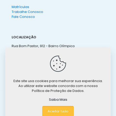
Matrículas
Trabalhe Conosco
Fale Conosco
LOCALIZAÇÃO
Rua Bom Pastor, 912 - Bairro Olímpico
São Caetano do Sul - SP
(11) 4238 3155
ateneu@ateneu.com.br
Este site usa cookies para melhorar sua experiência.
Ao utilizar este website concorda com a nossa
Política de Proteção de Dados.
Saiba Mais
Aceitar tudo
Copyright© 2026 - Todos os diretos reservados