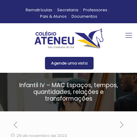
Rematrículas
Secretaria
Professores
Pais & Alunos
Documentos
Agende uma vista
Infantil IV – MAC Espaços, tempos,
quantidades, relações e
transformações
29 de novembro de 2023