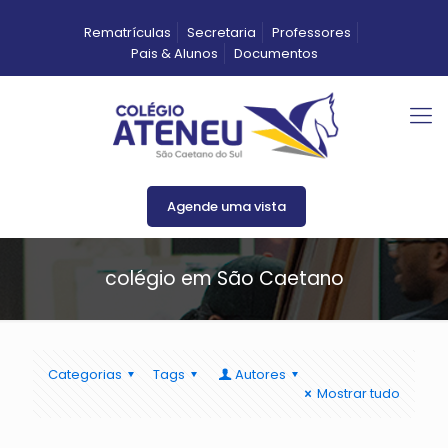
Rematrículas
Secretaria
Professores
Pais & Alunos
Documentos
Agende uma vista
colégio em São Caetano
Categorias
Tags
Autores
Mostrar tudo