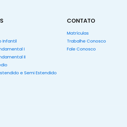
S
CONTATO
Matrículas
Infantil
Trabalhe Conosco
undamental I
Fale Conosco
ndamental II
édio
Estendido e Semi Estendido