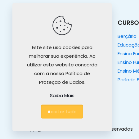
O COLÉGIO
CURSO
O Colégio
Berçário
Nosso Propósito
Educação 
Este site usa cookies para
Projeto Educativo
Ensino F
melhorar sua experiência. Ao
Tour Virtual
Ensino Fu
utilizar este website concorda
Ensino M
com a nossa Política de
Período 
Proteção de Dados.
Saiba Mais
Aceitar tudo
Copyright© 2026 - Todos os diretos reservados