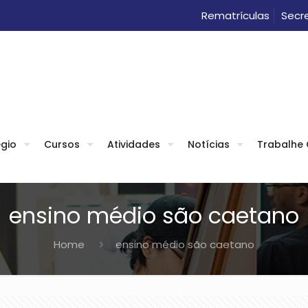
Rematrículas
Secre
gio
Cursos
Atividades
Notícias
Trabalhe
ensino médio são caetano
Home
ensino médio são caetano