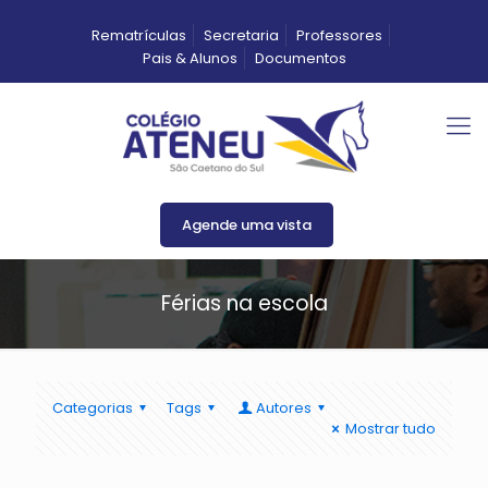
Rematrículas
Secretaria
Professores
Pais & Alunos
Documentos
Agende uma vista
Férias na escola
Categorias
Tags
Autores
Mostrar tudo