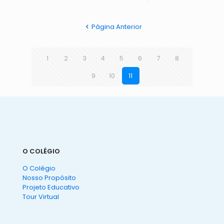
Página Anterior
1
2
3
4
5
6
7
8
9
10
11
O COLÉGIO
O Colégio
Nosso Propósito
Projeto Educativo
Tour Virtual