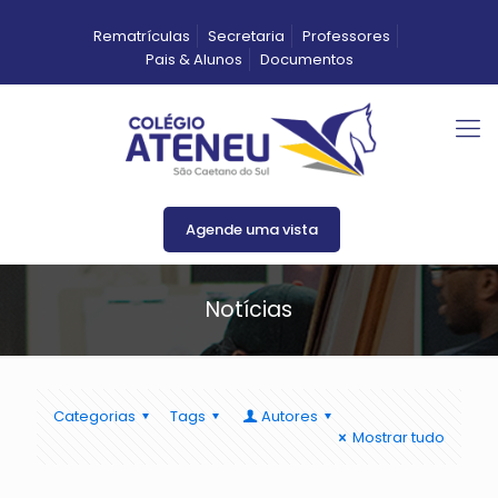
Rematrículas
Secretaria
Professores
Pais & Alunos
Documentos
Agende uma vista
Notícias
Categorias
Tags
Autores
Mostrar tudo